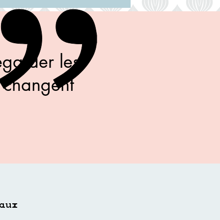
garder les
e changent
iaux