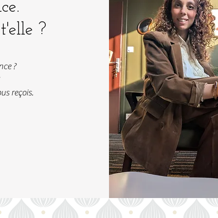
ce.
'elle ?
nce ?
ous reçois.