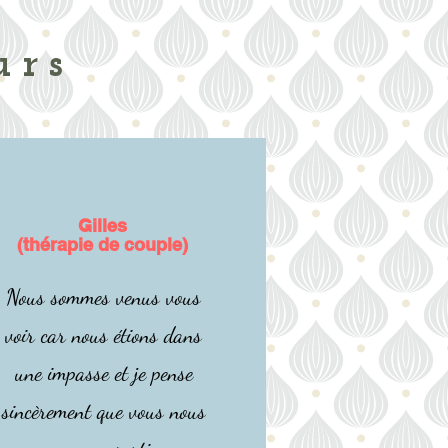
urs
Gilles
(thérapie de couple)
Nous sommes venus vous
voir car nous étions dans
une impasse et je pense
sincèrement que vous nous